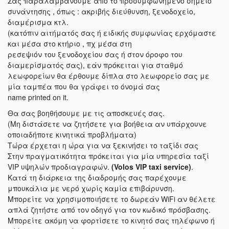
Σας παραλαμβάνουμε απο το προσυμφωνημένο σημείο
συνάντησης , όπως : ακριβής διεύθυνση, ξενοδοχείο,
διαμέρισμα κτλ.
(κατόπιν αιτήματός σας ή ειδικής συμφωνίας ερχόμαστε
και μέσα στο κτήριο , πχ μέσα στη
ρεσεψιόν του ξενοδοχείου σας ή στον όροφο του
διαμερίσματός σας), εάν πρόκειται για σταθμό
λεωφορείων θα έρθουμε δίπλα στο λεωφορείο σας με
μία ταμπέα που θα γράφει το όνομά σας
name printed on it.
Θα σας βοηθήσουμε με τις αποσκευές σας.
(Μη διστάσετε να ζητήσετε για βοήθεια αν υπάρχουνε
οποιαδήποτε κινητικά προβλήματα)
Τώρα έρχεται η ώρα για να ξεκινήσει το ταξίδι σας
Στην πραγματικότητα πρόκειται για μία υπηρεσία ταξί
VIP υψηλών προδιαγραφών.
(Volos VIP taxi service)
.
Κατά τη διάρκεια της διαδρομής σας παρέχουμε
μπουκάλια με νερό χωρίς καμία επιβάρυνση.
Μπορείτε να χρησιμοποιήσετε το δωρεάν WiFi αν θέλετε
απλά ζητήστε από τον οδηγό για τον κωδικό πρόσβασης.
Μπορείτε ακόμη να φορτίσετε το κινητό σας τηλέφωνο ή