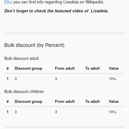
Εδώ
you can find info regarding Livadeia on Wikipedia.
Don’t forget to check the featured video of Livadeia.
Bulk discount (by Percent)
Bulk discount adult
#
Discount group
From adult
To adult
Value
1
3
3
10%
Bulk discount children
#
Discount group
From adult
To adult
Value
1
3
3
10%