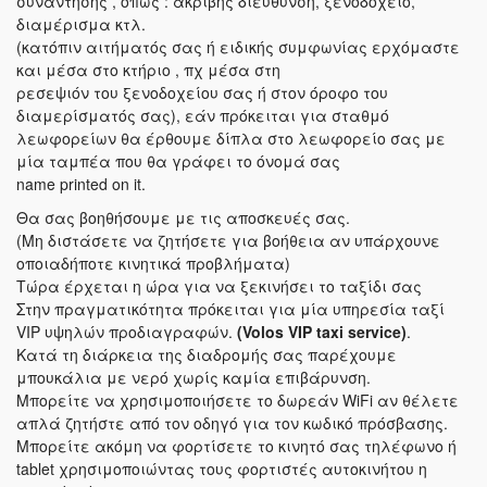
συνάντησης , όπως : ακριβής διεύθυνση, ξενοδοχείο,
διαμέρισμα κτλ.
(κατόπιν αιτήματός σας ή ειδικής συμφωνίας ερχόμαστε
και μέσα στο κτήριο , πχ μέσα στη
ρεσεψιόν του ξενοδοχείου σας ή στον όροφο του
διαμερίσματός σας), εάν πρόκειται για σταθμό
λεωφορείων θα έρθουμε δίπλα στο λεωφορείο σας με
μία ταμπέα που θα γράφει το όνομά σας
name printed on it.
Θα σας βοηθήσουμε με τις αποσκευές σας.
(Μη διστάσετε να ζητήσετε για βοήθεια αν υπάρχουνε
οποιαδήποτε κινητικά προβλήματα)
Τώρα έρχεται η ώρα για να ξεκινήσει το ταξίδι σας
Στην πραγματικότητα πρόκειται για μία υπηρεσία ταξί
VIP υψηλών προδιαγραφών.
(Volos VIP taxi service)
.
Κατά τη διάρκεια της διαδρομής σας παρέχουμε
μπουκάλια με νερό χωρίς καμία επιβάρυνση.
Μπορείτε να χρησιμοποιήσετε το δωρεάν WiFi αν θέλετε
απλά ζητήστε από τον οδηγό για τον κωδικό πρόσβασης.
Μπορείτε ακόμη να φορτίσετε το κινητό σας τηλέφωνο ή
tablet χρησιμοποιώντας τους φορτιστές αυτοκινήτου η