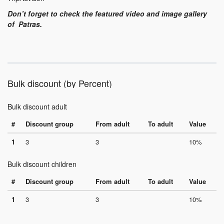
Don’t forget to check the featured video and image gallery
of Patras.
Bulk discount (by Percent)
Bulk discount adult
#
Discount group
From adult
To adult
Value
1
3
3
10%
Bulk discount children
#
Discount group
From adult
To adult
Value
1
3
3
10%