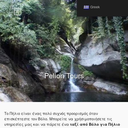
Greek
Pelion Tours
Το Πήλιο είναι ένας πολύ συχνός προορισμός όταν
επισκέπτεστε τον Βόλο. Μπορείτε να χρήσιμοποιήσετε τις
υπηρεσίες μας και να πάρετε ένα
ταξί από Βόλο για Πήλιο