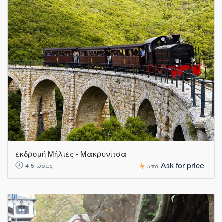
εκδρομή Μήλιες - Μακρυνίτσα
Ask for price
4-5 ώρες
από