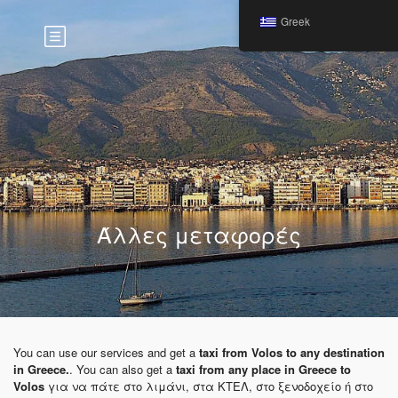
Greek
Άλλες μεταφορές
You can use our services and get a
taxi from Volos to any destination
in Greece.
. You can also get a
taxi from any place in Greece to
Volos
για να πάτε στο λιμάνι, στα ΚΤΕΛ, στο ξενοδοχείο ή στο