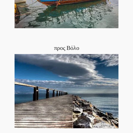
προς Βόλο