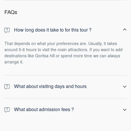
FAQs
How long does it take to for this tour ?
That depends on what your preferences are. Usually, it takes
around 5-6 hours to visit the main attractions. If you want to add
destinations like Goritsa hill or spend more time we can always
arrange it.
What about visiting days and hours
Nea Anchialos
Open
What about admission fees ?
08:30 - 15:30
Closed on Tuesdays
Nea Anchialos
-------------------
Tickets
Dimini