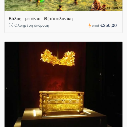
Βόλος - μπάνιο - Θεσσαλονίκη
€250,00
Ολοήμερη εκδρομή
από