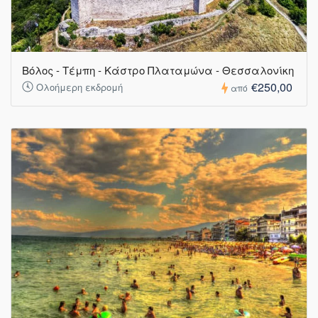
Βόλος - Τέμπη - Κάστρο Πλαταμώνα - Θεσσαλονίκη
€250,00
Ολοήμερη εκδρομή
από