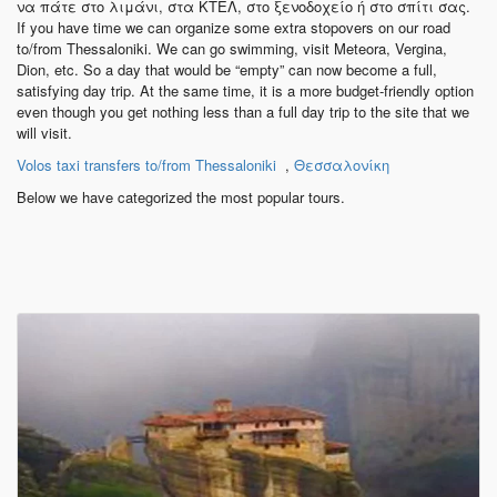
να πάτε στο λιμάνι, στα ΚΤΕΛ, στο ξενοδοχείο ή στο σπίτι σας.
If you have time we can organize some extra stopovers on our road
to/from Thessaloniki. We can go swimming, visit Meteora, Vergina,
Dion, etc. So a day that would be “empty” can now become a full,
satisfying day trip. At the same time, it is a more budget-friendly option
even though you get nothing less than a full day trip to the site that we
will visit.
Volos taxi transfers to/from Thessaloniki
,
Θεσσαλονίκη
Below we have categorized the most popular tours.