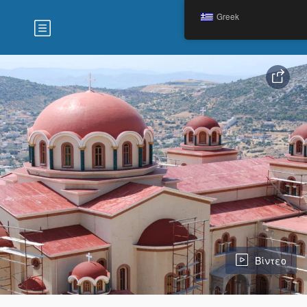
Greek
Βίντεο