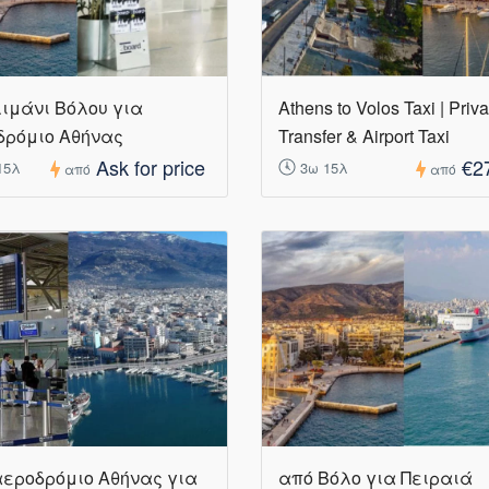
ιμάνι Βόλου για
Athens to Volos Taxi | Priva
δρόμιο Αθήνας
Transfer & Airport Taxi
Ask for price
€2
15λ
3ω 15λ
από
από
αεροδρόμιο Αθήνας για
από Βόλο για Πειραιά