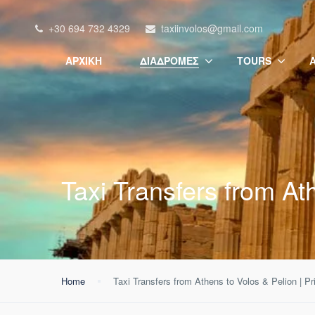
+30 694 732 4329
taxiinvolos@gmail.com
ΑΡΧΙΚΉ
ΔΙΑΔΡΟΜΈΣ
TOURS
Taxi Transfers from Ath
Home
Taxi Transfers from Athens to Volos & Pelion | Pr