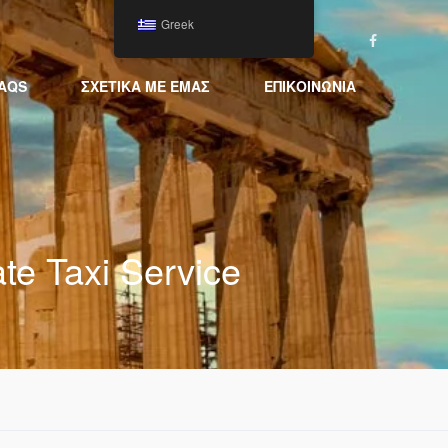
Greek
AQS
ΣΧΕΤΙΚΆ ΜΕ ΕΜΆΣ
ΕΠΙΚΟΙΝΩΝΊΑ
ate Taxi Service