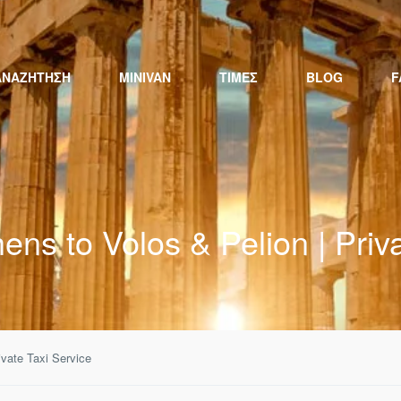
ΑΝΑΖΉΤΗΣΗ
MINIVAN
ΤΙΜΕΣ
BLOG
F
ens to Volos & Pelion | Priv
ivate Taxi Service