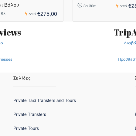
ι Βόλου
€2
3h 30m
από
€275,00
15λ
από
views
TripA
ια
Διαβά
inesses
Προσθέστε
Σελίδες
Private Taxi Transfers and Tours
Private Transfers
Private Tours