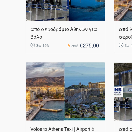
από αεροδρόμιο Αθηνών για
από λ
Βόλο
αερο
€275,00
3ω 15λ
3ω 
από
Volos to Athens Taxi | Airport &
από 