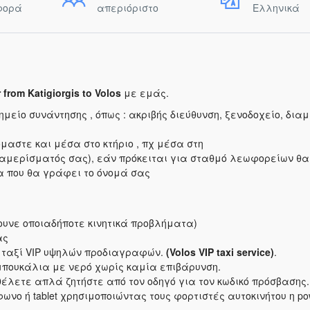
φορά
απεριόριστο
Ελληνικά
r from Katigiorgis to Volos
με εμάς.
ίο συνάντησης , όπως : ακριβής διεύθυνση, ξενοδοχείο, δια
μαστε και μέσα στο κτήριο , πχ μέσα στη
διαμερίσματός σας), εάν πρόκειται για σταθμό λεωφορείων θα
α που θα γράφει το όνομά σας
ουνε οποιαδήποτε κινητικά προβλήματα)
ας
α ταξί VIP υψηλών προδιαγραφών.
(Volos VIP taxi service)
.
μπουκάλια με νερό χωρίς καμία επιβάρυνση.
θέλετε απλά ζητήστε από τον οδηγό για τον κωδικό πρόσβασης.
ωνο ή tablet χρησιμοποιώντας τους φορτιστές αυτοκινήτου η po