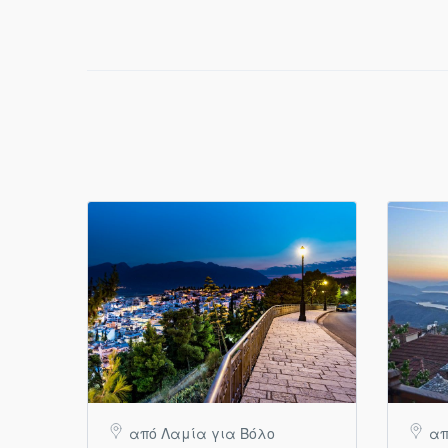
από Λαμία για Βόλο
απ