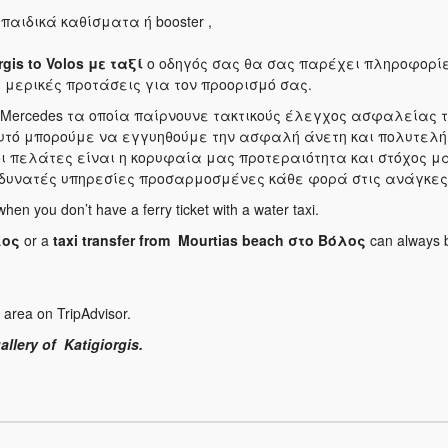
παιδικά καθίσματα ή booster ,
rgis to Volos
με ταξί
ο οδηγός σας θα σας παρέχει πληροφορί
ι μερικές προτάσεις για τον προορισμό σας.
τα Mercedes τα οποία παίρνουνε τακτικούς έλεγχος ασφαλείας 
αυτό μπορούμε να εγγυηθούμε την ασφαλή άνετη και πολυτελή
 πελάτες είναι η κορυφαία μας προτεραιότητα και στόχος μα
δυνατές υπηρεσίες προσαρμοσμένες κάθε φορά στις ανάγκες 
when you don’t have a ferry ticket with a water taxi.
λος
or a
taxi transfer from Mourtias beach
στο
Βόλος
can always 
 area on TripAdvisor.
llery of Katigiorgis.