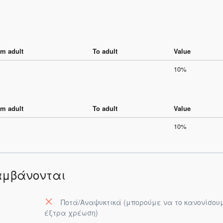
m adult
To adult
Value
10%
m adult
To adult
Value
10%
αμβάνονται
Ποτά/Αναψυκτικά (μπορούμε να το κανονίσου
έξτρα χρέωση)