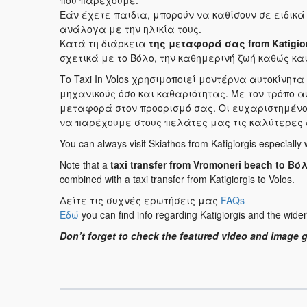
που παρέχουμε.
Εάν έχετε παιδια, μπορούν να καθίσουν σε ειδικά 
ανάλογα με την ηλικία τους.
Κατά τη διάρκεια
της μεταφορά σας
from Katigio
σχετικά με το Βόλο, την καθημερινή ζωή καθώς κα
Το Taxi In Volos χρησιμοποιεί μοντέρνα αυτοκίνη
μηχανικούς όσο και καθαριότητας. Με τον τρόπο 
μεταφορά στον προορισμό σας. Οι ευχαριστημένοι
να παρέχουμε στους πελάτες μας τις καλύτερες 
You can always visit Skiathos from Katigiorgis especially 
Note that a
taxi transfer from Vromoneri beach to
Βό
combined with a taxi transfer from Katigiorgis to Volos.
Δείτε τις συχνές ερωτήσεις μας
FAQs
Εδώ
you can find info regarding Katigiorgis and the wider
Don’t forget to check the featured video and image ga