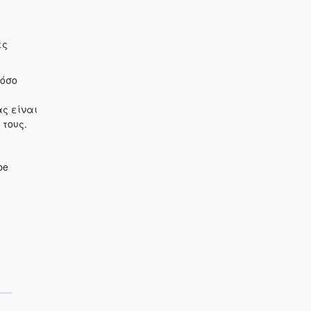
ες
τόσο
ς είναι
τους.
be