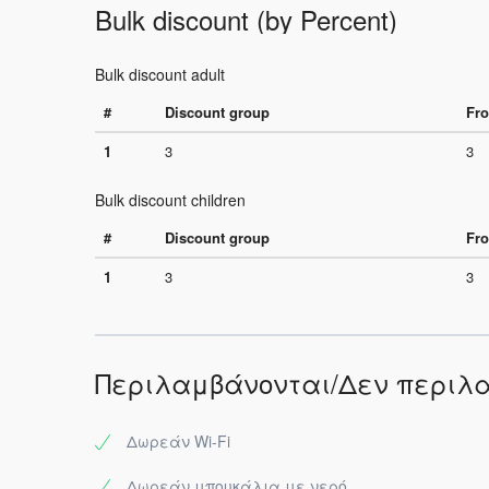
Bulk discount (by Percent)
Bulk discount adult
#
Discount group
Fro
1
3
3
Bulk discount children
#
Discount group
Fro
1
3
3
Περιλαμβάνονται/Δεν περιλ
Δωρεάν Wi-Fi
Δωρεάν μπουκάλια με νερό