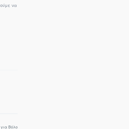
ρούμε να
 για Βόλο