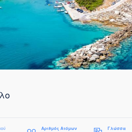
λο
ιού
Αριθμός Ατόμων
Γλώσσα