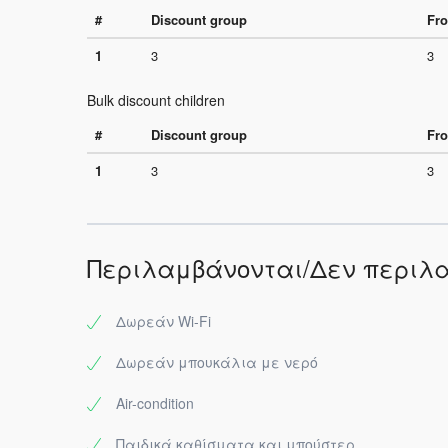
#
Discount group
Fro
1
3
3
Bulk discount children
#
Discount group
Fro
1
3
3
Περιλαμβάνονται/Δεν περιλ
Δωρεάν Wi-Fi
Δωρεάν μπουκάλια με νερό
Air-condition
Παιδικά καθίσματα και μπούστερ