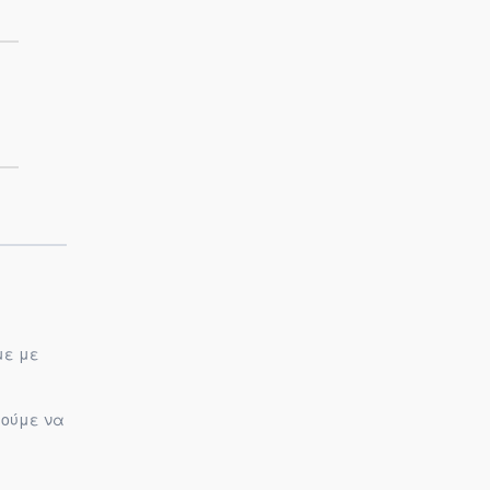
με με
ρούμε να