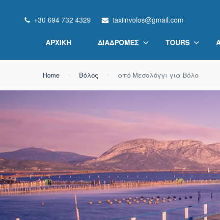
+30 694 732 4329
taxiinvolos@gmail.com
ΑΡΧΙΚΉ
ΔΙΑΔΡΟΜΈΣ
TOURS
Home
Βόλος
από Μεσολόγγι για Βόλο