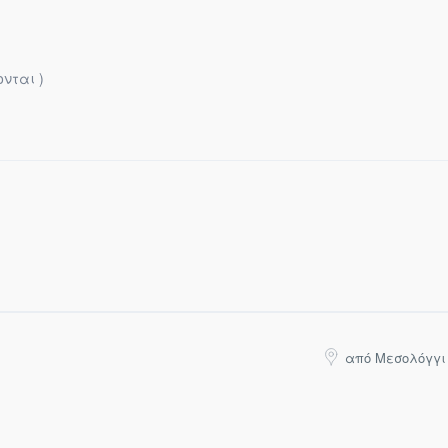
νται )
από Μεσολόγγι