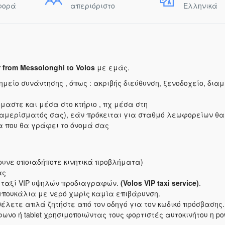
φορά
απεριόριστο
Ελληνικά
r from Messolonghi to Volos
με εμάς.
ίο συνάντησης , όπως : ακριβής διεύθυνση, ξενοδοχείο, δια
μαστε και μέσα στο κτήριο , πχ μέσα στη
διαμερίσματός σας), εάν πρόκειται για σταθμό λεωφορείων θα
α που θα γράφει το όνομά σας
ουνε οποιαδήποτε κινητικά προβλήματα)
ας
α ταξί VIP υψηλών προδιαγραφών.
(Volos VIP taxi service)
.
μπουκάλια με νερό χωρίς καμία επιβάρυνση.
θέλετε απλά ζητήστε από τον οδηγό για τον κωδικό πρόσβασης.
ωνο ή tablet χρησιμοποιώντας τους φορτιστές αυτοκινήτου η po