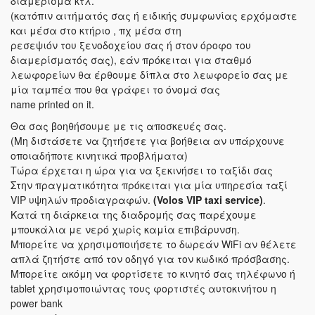
διαμέρισμα κτλ.
(κατόπιν αιτήματός σας ή ειδικής συμφωνίας ερχόμαστε
και μέσα στο κτήριο , πχ μέσα στη
ρεσεψιόν του ξενοδοχείου σας ή στον όροφο του
διαμερίσματός σας), εάν πρόκειται για σταθμό
λεωφορείων θα έρθουμε δίπλα στο λεωφορείο σας με
μία ταμπέα που θα γράφει το όνομά σας
name printed on it.
Θα σας βοηθήσουμε με τις αποσκευές σας.
(Μη διστάσετε να ζητήσετε για βοήθεια αν υπάρχουνε
οποιαδήποτε κινητικά προβλήματα)
Τώρα έρχεται η ώρα για να ξεκινήσει το ταξίδι σας
Στην πραγματικότητα πρόκειται για μία υπηρεσία ταξί
VIP υψηλών προδιαγραφών.
(Volos VIP taxi service)
.
Κατά τη διάρκεια της διαδρομής σας παρέχουμε
μπουκάλια με νερό χωρίς καμία επιβάρυνση.
Μπορείτε να χρησιμοποιήσετε το δωρεάν WiFi αν θέλετε
απλά ζητήστε από τον οδηγό για τον κωδικό πρόσβασης.
Μπορείτε ακόμη να φορτίσετε το κινητό σας τηλέφωνο ή
tablet χρησιμοποιώντας τους φορτιστές αυτοκινήτου η
power bank