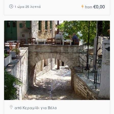
€0,00
1 ώρα 25 λεπτά
from
από Κεραμίδι για Βόλο