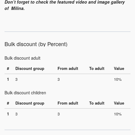
Don’t forget to check the featured video and image gallery
of Milina.
Bulk discount (by Percent)
Bulk discount adult
#
Discount group
From adult
To adult
Value
1
3
3
10%
Bulk discount children
#
Discount group
From adult
To adult
Value
1
3
3
10%