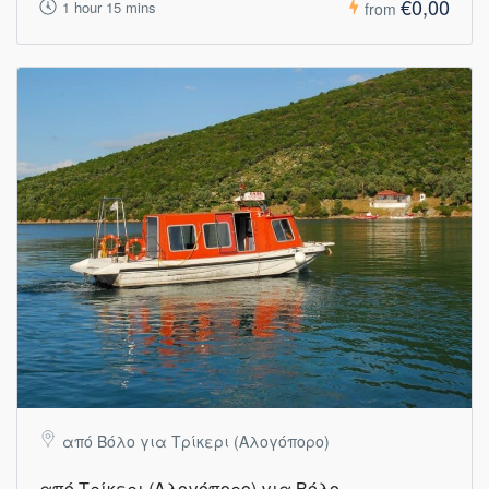
€0,00
1 hour 15 mins
from
από Βόλο για Τρίκερι (Αλογόπορο)
από Τρίκερι (Αλογόπορο) για Βόλο