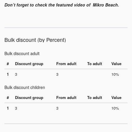
Don’t forget to check the featured video of Mikro Beach.
Bulk discount (by Percent)
Bulk discount adult
#
Discount group
From adult
To adult
Value
1
3
3
10%
Bulk discount children
#
Discount group
From adult
To adult
Value
1
3
3
10%