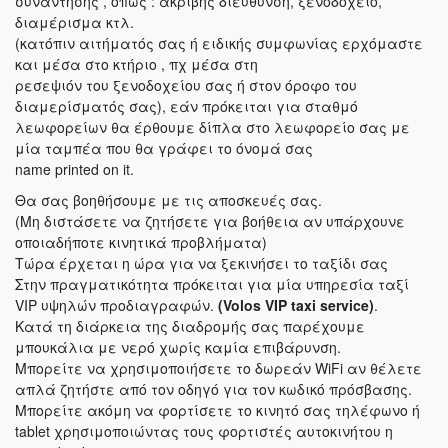
συνάντησης , όπως : ακριβής διεύθυνση, ξενοδοχείο,
διαμέρισμα κτλ.
(κατόπιν αιτήματός σας ή ειδικής συμφωνίας ερχόμαστε
και μέσα στο κτήριο , πχ μέσα στη
ρεσεψιόν του ξενοδοχείου σας ή στον όροφο του
διαμερίσματός σας), εάν πρόκειται για σταθμό
λεωφορείων θα έρθουμε δίπλα στο λεωφορείο σας με
μία ταμπέα που θα γράφει το όνομά σας
name printed on it.
Θα σας βοηθήσουμε με τις αποσκευές σας.
(Μη διστάσετε να ζητήσετε για βοήθεια αν υπάρχουνε
οποιαδήποτε κινητικά προβλήματα)
Τώρα έρχεται η ώρα για να ξεκινήσει το ταξίδι σας
Στην πραγματικότητα πρόκειται για μία υπηρεσία ταξί
VIP υψηλών προδιαγραφών.
(Volos VIP taxi service)
.
Κατά τη διάρκεια της διαδρομής σας παρέχουμε
μπουκάλια με νερό χωρίς καμία επιβάρυνση.
Μπορείτε να χρησιμοποιήσετε το δωρεάν WiFi αν θέλετε
απλά ζητήστε από τον οδηγό για τον κωδικό πρόσβασης.
Μπορείτε ακόμη να φορτίσετε το κινητό σας τηλέφωνο ή
tablet χρησιμοποιώντας τους φορτιστές αυτοκινήτου η