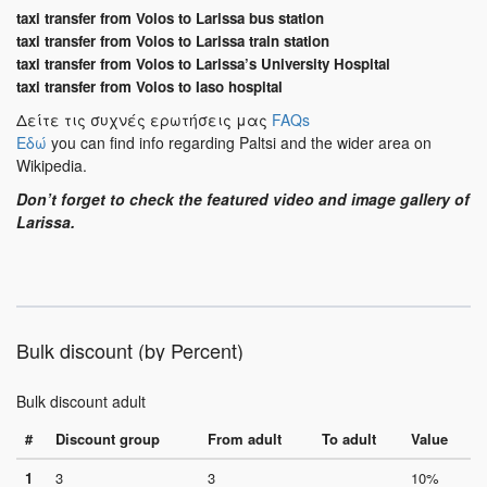
taxi transfer from Volos to Larissa bus station
taxi transfer from Volos to Larissa train station
taxi transfer from Volos to Larissa’s University Hospital
taxi transfer from Volos to Iaso hospital
Δείτε τις συχνές ερωτήσεις μας
FAQs
Εδώ
you can find info regarding Paltsi and the wider area on
Wikipedia.
Don’t forget to check the featured video and image gallery of
Larissa.
Bulk discount (by Percent)
Bulk discount adult
#
Discount group
From adult
To adult
Value
1
3
3
10%