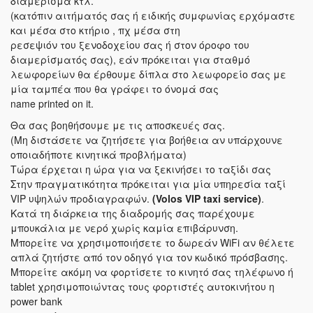
διαμέρισμα κτλ.
(κατόπιν αιτήματός σας ή ειδικής συμφωνίας ερχόμαστε
και μέσα στο κτήριο , πχ μέσα στη
ρεσεψιόν του ξενοδοχείου σας ή στον όροφο του
διαμερίσματός σας), εάν πρόκειται για σταθμό
λεωφορείων θα έρθουμε δίπλα στο λεωφορείο σας με
μία ταμπέα που θα γράφει το όνομά σας
name printed on it.
Θα σας βοηθήσουμε με τις αποσκευές σας.
(Μη διστάσετε να ζητήσετε για βοήθεια αν υπάρχουνε
οποιαδήποτε κινητικά προβλήματα)
Τώρα έρχεται η ώρα για να ξεκινήσει το ταξίδι σας
Στην πραγματικότητα πρόκειται για μία υπηρεσία ταξί
VIP υψηλών προδιαγραφών.
(Volos VIP taxi service)
.
Κατά τη διάρκεια της διαδρομής σας παρέχουμε
μπουκάλια με νερό χωρίς καμία επιβάρυνση.
Μπορείτε να χρησιμοποιήσετε το δωρεάν WiFi αν θέλετε
απλά ζητήστε από τον οδηγό για τον κωδικό πρόσβασης.
Μπορείτε ακόμη να φορτίσετε το κινητό σας τηλέφωνο ή
tablet χρησιμοποιώντας τους φορτιστές αυτοκινήτου η
power bank