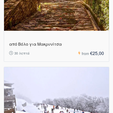
από Βόλο για Μακρυνίτσα
€25,00
30 λεπτά
from