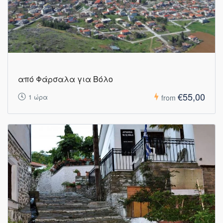
από Φάρσαλα για Βόλο
€55,00
1 ώρα
from