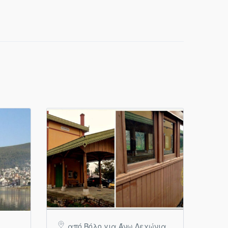
από Βόλο για Άνω Λεχώνια