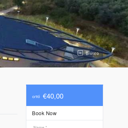
Βίντεο
€40,00
από