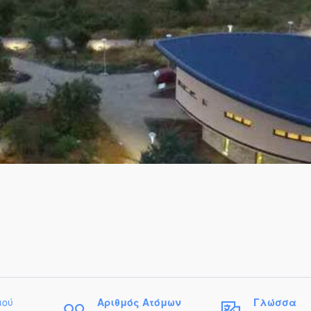
ιού
Αριθμός Ατόμων
Γλώσσα