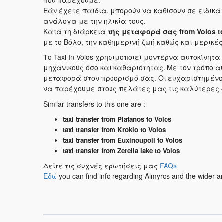
που παρέχουμε.
Εάν έχετε παιδια, μπορούν να καθίσουν σε ειδικά 
ανάλογα με την ηλικία τους.
Κατά τη διάρκεια
της μεταφορά σας
from Volos 
με το Βόλο, την καθημερινή ζωή καθώς και μερικέ
Το Taxi In Volos χρησιμοποιεί μοντέρνα αυτοκίνη
μηχανικούς όσο και καθαριότητας. Με τον τρόπο 
μεταφορά στον προορισμό σας. Οι ευχαριστημένοι
να παρέχουμε στους πελάτες μας τις καλύτερες 
Similar transfers to this one are :
taxi transfer from Platanos to Volos
taxi transfer from Krokio to Volos
taxi transfer from Euxinoupoli to Volos
taxi transfer from Zerelia lake to Volos
Δείτε τις συχνές ερωτήσεις μας
FAQs
Εδώ
you can find info regarding Almyros and the wider a