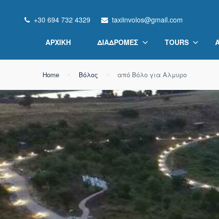
+30 694 732 4329
taxiinvolos@gmail.com
ΑΡΧΙΚΉ
ΔΙΑΔΡΟΜΈΣ
TOURS
Home
Βόλος
από Βόλο για Αλμυρο