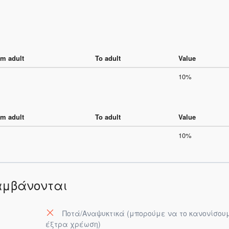
m adult
To adult
Value
10%
m adult
To adult
Value
10%
αμβάνονται
Ποτά/Αναψυκτικά (μπορούμε να το κανονίσου
έξτρα χρέωση)