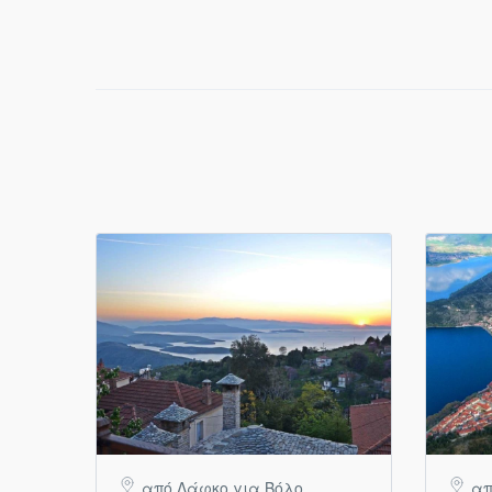
από Λάφκο για Βόλο
απ