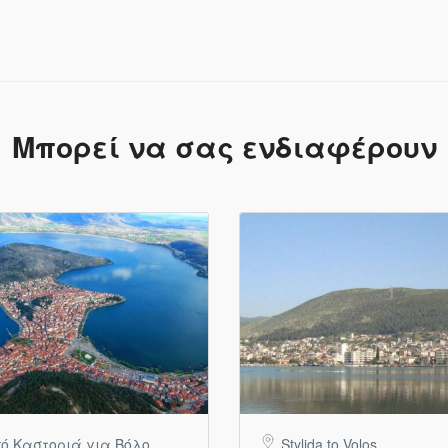
Μπορεί να σας ενδιαφέρουν
ό Καστοριά για Βόλο
Stylida to Volos