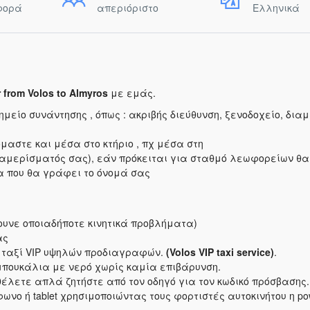
φορά
απεριόριστο
Ελληνικά
r from Volos to Almyros
με εμάς.
ίο συνάντησης , όπως : ακριβής διεύθυνση, ξενοδοχείο, δια
μαστε και μέσα στο κτήριο , πχ μέσα στη
διαμερίσματός σας), εάν πρόκειται για σταθμό λεωφορείων θα
α που θα γράφει το όνομά σας
ουνε οποιαδήποτε κινητικά προβλήματα)
ας
α ταξί VIP υψηλών προδιαγραφών.
(Volos VIP taxi service)
.
μπουκάλια με νερό χωρίς καμία επιβάρυνση.
θέλετε απλά ζητήστε από τον οδηγό για τον κωδικό πρόσβασης.
ωνο ή tablet χρησιμοποιώντας τους φορτιστές αυτοκινήτου η po