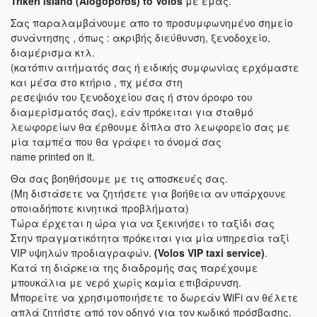
Trikeri island (Alogoporos) to Volos
με εμάς.
Σας παραλαμβάνουμε απο το προσυμφωνημένο σημείο
συνάντησης , όπως : ακριβής διεύθυνση, ξενοδοχείο,
διαμέρισμα κτλ.
(κατόπιν αιτήματός σας ή ειδικής συμφωνίας ερχόμαστε
και μέσα στο κτήριο , πχ μέσα στη
ρεσεψιόν του ξενοδοχείου σας ή στον όροφο του
διαμερίσματός σας), εάν πρόκειται για σταθμό
λεωφορείων θα έρθουμε δίπλα στο λεωφορείο σας με
μία ταμπέα που θα γράφει το όνομά σας
name printed on it.
Θα σας βοηθήσουμε με τις αποσκευές σας.
(Μη διστάσετε να ζητήσετε για βοήθεια αν υπάρχουνε
οποιαδήποτε κινητικά προβλήματα)
Τώρα έρχεται η ώρα για να ξεκινήσει το ταξίδι σας
Στην πραγματικότητα πρόκειται για μία υπηρεσία ταξί
VIP υψηλών προδιαγραφών.
(Volos VIP taxi service)
.
Κατά τη διάρκεια της διαδρομής σας παρέχουμε
μπουκάλια με νερό χωρίς καμία επιβάρυνση.
Μπορείτε να χρησιμοποιήσετε το δωρεάν WiFi αν θέλετε
απλά ζητήστε από τον οδηγό για τον κωδικό πρόσβασης.