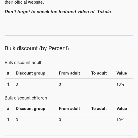
their official website.
Don’t forget to check the featured video of Trikala.
Bulk discount (by Percent)
Bulk discount adult
#
Discount group
From adult
To adult
Value
1
3
3
10%
Bulk discount children
#
Discount group
From adult
To adult
Value
1
3
3
10%