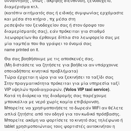
συνάντησης , όπως : ακριβής διεύθυνση, ξενοδοχείο,
διαμέρισμα κτλ.
(κατόπιν αιτήματός σας ή ειδικής συμφωνίας ερχόμαστε
και μέσα στο κτήριο , πχ μέσα στη
ρεσεψιόν του ξενοδοχείου σας ή στον όροφο του
διαμερίσματός σας), εάν πρόκειται για σταθμό
λεωφορείων θα έρθουμε δίπλα στο λεωφορείο σας με
μία ταμπέα που θα γράφει το όνομά σας
name printed on it.
Θα σας βοηθήσουμε με τις αποσκευές σας.
(Μη διστάσετε να ζητήσετε για βοήθεια αν υπάρχουνε
οποιαδήποτε κινητικά προβλήματα)
Τώρα έρχεται η ώρα για να ξεκινήσει το ταξίδι σας
Στην πραγματικότητα πρόκειται για μία υπηρεσία ταξί
VIP υψηλών προδιαγραφών.
(Volos VIP taxi service)
.
Κατά τη διάρκεια της διαδρομής σας παρέχουμε
μπουκάλια με νερό χωρίς καμία επιβάρυνση.
Μπορείτε να χρησιμοποιήσετε το δωρεάν WiFi αν θέλετε
απλά ζητήστε από τον οδηγό για τον κωδικό πρόσβασης.
Μπορείτε ακόμη να φορτίσετε το κινητό σας τηλέφωνο ή
tablet χρησιμοποιώντας τους φορτιστές αυτοκινήτου η