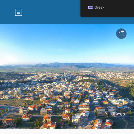
Greek
Βίντεο