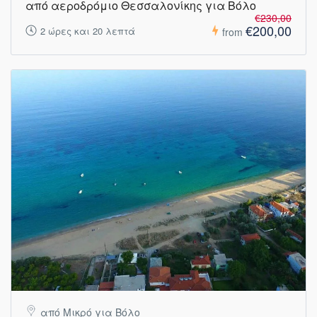
από αεροδρόμιο Θεσσαλονίκης για Βόλο
€230,00
€200,00
2 ώρες και 20 λεπτά
from
από Μικρό για Βόλο