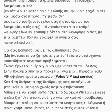
συνάντησης , όπως : ακριβής διεύθυνση, ξενοδοχείο,
διαμέρισμα κτλ.
(κατόπιν αιτήματός σας ή ειδικής συμφωνίας ερχόμαστε
και μέσα στο κτήριο , πχ μέσα στη
ρεσεψιόν του ξενοδοχείου σας ή στον όροφο του
διαμερίσματός σας), εάν πρόκειται για σταθμό
λεωφορείων θα έρθουμε δίπλα στο λεωφορείο σας με
μία ταμπέα που θα γράφει το όνομά σας
name printed on it.
Θα σας βοηθήσουμε με τις αποσκευές σας.
(Μη διστάσετε να ζητήσετε για βοήθεια αν υπάρχουνε
οποιαδήποτε κινητικά προβλήματα)
Τώρα έρχεται η ώρα για να ξεκινήσει το ταξίδι σας
Στην πραγματικότητα πρόκειται για μία υπηρεσία ταξί
VIP υψηλών προδιαγραφών.
(Volos VIP taxi service)
.
Κατά τη διάρκεια της διαδρομής σας παρέχουμε
μπουκάλια με νερό χωρίς καμία επιβάρυνση.
Μπορείτε να χρησιμοποιήσετε το δωρεάν WiFi αν θέλετε
απλά ζητήστε από τον οδηγό για τον κωδικό πρόσβασης.
Μπορείτε ακόμη να φορτίσετε το κινητό σας τηλέφωνο ή
tablet χρησιμοποιώντας τους φορτιστές αυτοκινήτου η