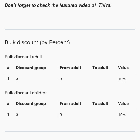
Don’t forget to check the featured video of Thiva.
Bulk discount (by Percent)
Bulk discount adult
#
Discount group
From adult
To adult
Value
1
3
3
10%
Bulk discount children
#
Discount group
From adult
To adult
Value
1
3
3
10%