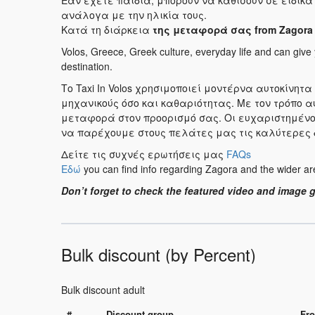
Εάν έχετε παιδια, μπορούν να καθίσουν σε ειδικά 
ανάλογα με την ηλικία τους.
Κατά τη διάρκεια
της μεταφορά σας
from Zagora 
Volos, Greece, Greek culture, everyday life and can give
destination.
Το Taxi In Volos χρησιμοποιεί μοντέρνα αυτοκίνη
μηχανικούς όσο και καθαριότητας. Με τον τρόπο 
μεταφορά στον προορισμό σας. Οι ευχαριστημένοι
να παρέχουμε στους πελάτες μας τις καλύτερες 
Δείτε τις συχνές ερωτήσεις μας
FAQs
Εδώ
you can find info regarding Zagora and the wider ar
Don’t forget to check the featured video and image 
Bulk discount (by Percent)
Bulk discount adult
#
Discount group
Fro