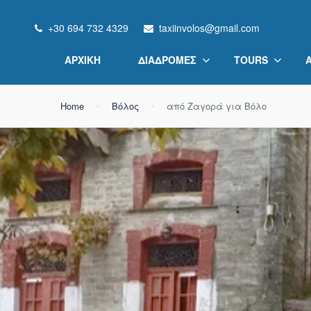
+30 694 732 4329
taxiinvolos@gmail.com
ΑΡΧΙΚΉ
ΔΙΑΔΡΟΜΈΣ
TOURS
Home
Βόλος
από Ζαγορά για Βόλο