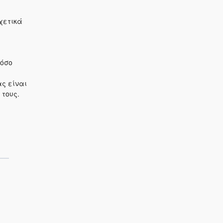
χετικά
τόσο
ς είναι
τους.