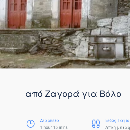
από Ζαγορά για Βόλο
Διάρκεια
Είδος Ταξιδ
1 hour 15 mins
Απλή μετα