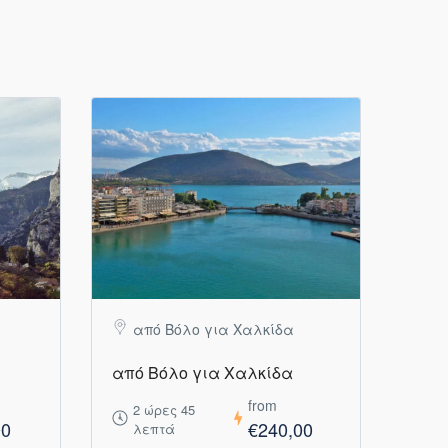
από Βόλο για Χαλκίδα
από Βόλο για Χαλκίδα
from
2 ώρες 45
00
€240,00
λεπτά