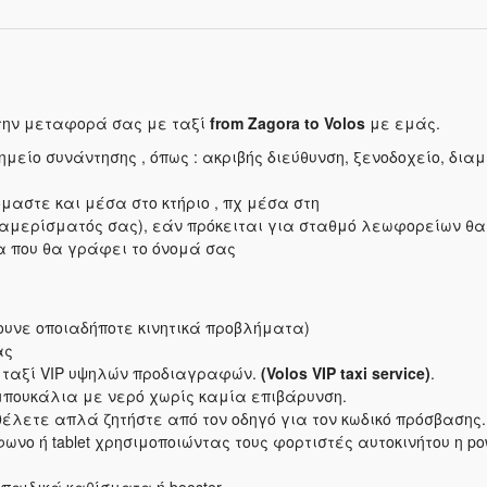
 την μεταφορά σας με ταξί
from Zagora to Volos
με εμάς.
ίο συνάντησης , όπως : ακριβής διεύθυνση, ξενοδοχείο, δια
μαστε και μέσα στο κτήριο , πχ μέσα στη
διαμερίσματός σας), εάν πρόκειται για σταθμό λεωφορείων θα
α που θα γράφει το όνομά σας
ουνε οποιαδήποτε κινητικά προβλήματα)
ας
α ταξί VIP υψηλών προδιαγραφών.
(Volos VIP taxi service)
.
μπουκάλια με νερό χωρίς καμία επιβάρυνση.
θέλετε απλά ζητήστε από τον οδηγό για τον κωδικό πρόσβασης.
ωνο ή tablet χρησιμοποιώντας τους φορτιστές αυτοκινήτου η po