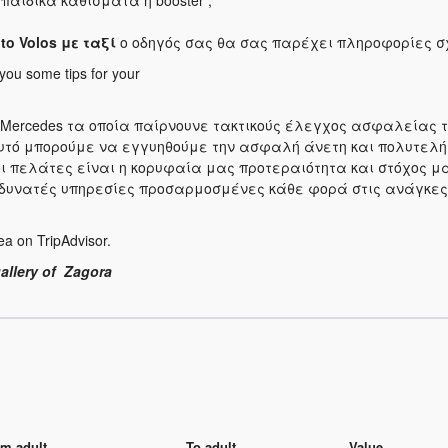
παιδικά καθίσματα ή booster ,
to Volos
με ταξί
ο οδηγός σας θα σας παρέχει πληροφορίες σ
 you some tips for your
τα Mercedes τα οποία παίρνουνε τακτικούς έλεγχος ασφαλείας 
αυτό μπορούμε να εγγυηθούμε την ασφαλή άνετη και πολυτελή
 πελάτες είναι η κορυφαία μας προτεραιότητα και στόχος μα
δυνατές υπηρεσίες προσαρμοσμένες κάθε φορά στις ανάγκες 
ea on TripAdvisor.
gallery of Zagora
m adult
To adult
Value