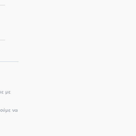
με με
ρούμε να