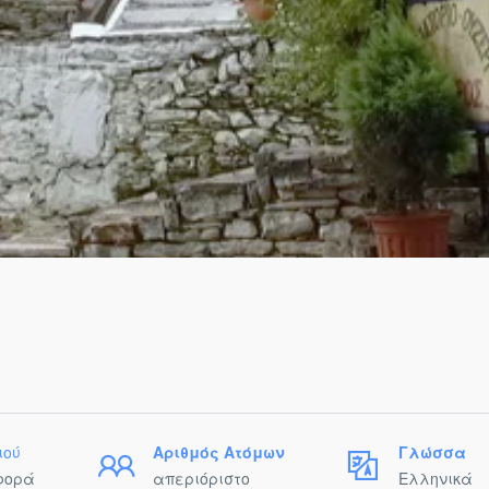
ιού
Αριθμός Ατόμων
Γλώσσα
φορά
απεριόριστο
Ελληνικά