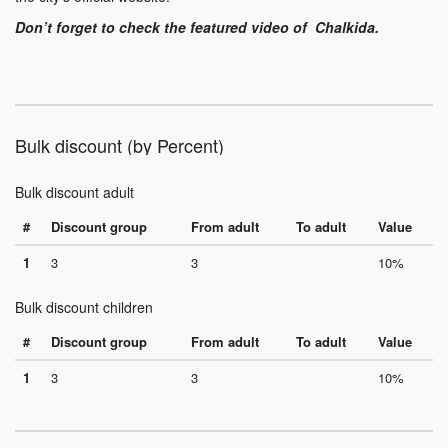
Don’t forget to check the featured video of Chalkida.
Bulk discount (by Percent)
Bulk discount adult
#
Discount group
From adult
To adult
Value
1
3
3
10%
Bulk discount children
#
Discount group
From adult
To adult
Value
1
3
3
10%