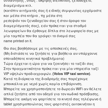
συνάντησης , όπως : ακριβής διεύθυνση, ξενοδοχείο,
διαμέρισμα κτλ.
(κατόπιν αιτήματός σας ή ειδικής συμφωνίας ερχόμαστε
και μέσα στο κτήριο , πχ μέσα στη
ρεσεψιόν του ξενοδοχείου σας ή στον όροφο του
διαμερίσματός σας), εάν πρόκειται για σταθμό
λεωφορείων θα έρθουμε δίπλα στο λεωφορείο σας με
μία ταμπέα που θα γράφει το όνομά σας
name printed on it.
Θα σας βοηθήσουμε με τις αποσκευές σας.
(Μη διστάσετε να ζητήσετε για βοήθεια αν υπάρχουνε
οποιαδήποτε κινητικά προβλήματα)
Τώρα έρχεται η ώρα για να ξεκινήσει το ταξίδι σας
Στην πραγματικότητα πρόκειται για μία υπηρεσία ταξί
VIP υψηλών προδιαγραφών.
(Volos VIP taxi service)
.
Κατά τη διάρκεια της διαδρομής σας παρέχουμε
μπουκάλια με νερό χωρίς καμία επιβάρυνση.
Μπορείτε να χρησιμοποιήσετε το δωρεάν WiFi αν θέλετε
απλά ζητήστε από τον οδηγό για τον κωδικό πρόσβασης.
Μπορείτε ακόμη να φορτίσετε το κινητό σας τηλέφωνο ή
tablet χρησιμοποιώντας τους φορτιστές αυτοκινήτου η